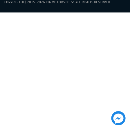
COPYRIGHT(C) 2015-2026 KIA MOTORS CORP. ALL RIGHTS RESERVED.